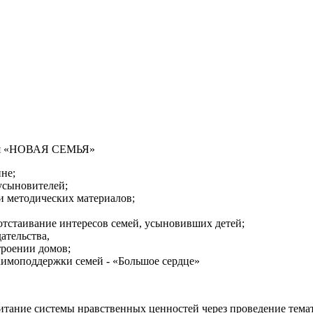
я «НОВАЯ СЕМЬЯ»
не;
усыновителей;
 и методических материалов;
тстаивание интересов семей, усыновивших детей;
ательства,
троении домов;
аимоподдержки семей - «Большое сердце»
ание системы нравственных ценностей через проведение темати