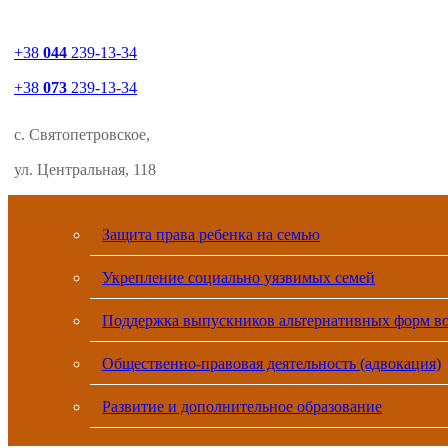
+38
044
239-13-34
+38
073
239-13-34
с. Святопетровское,
ул. Центральная, 118
Защита права ребенка на семью
Укрепление социально уязвимых семей
Поддержка выпускников альтернативных форм в
Общественно-правовая деятельность (адвокация)
Развитие и дополнительное образование