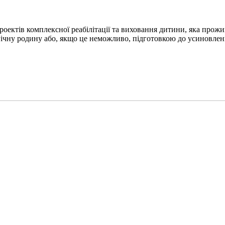
роектів комплексної реабілітації та виховання дитини, яка прож
огічну родину або, якщо це неможливо, підготовкою до усиновленн