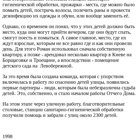
гигиенической обработки, прожарки - места, где можно было
помыть детей, постричь волосы, полечить раны и провести
дезинфекцию их одежды и обуви, или вообще заменить её.
Однако, со временем он понял, что у этих детей должно быть
место, куда они могут прийти вечером, где они будут спать,
смогут поесть и помыться. А самое главное, место, где их
ждут взрослые, которым не все равно где и как они провели
день. Для этого Роман использовал сначала собственную
квартиру, а позже - арендовал несколько квартир в Киеве на
Борщаговке и Троещине, а впоследствии - помещение
детского сада на Левобережной.
За это время была создана команда, которая с упорством
включилась в работу по спасению детей улицы, появились
первые партнеры - люди, которым была небезразлична судьба
детей. Это, собственно, и стало началом работы Отчего Дома.
На этом этапе через уличную работу, благотворительные
столовые, станции санитарно-гигиенической обработки
получили помощь и забрали с улиц около 2300 детей.
1998