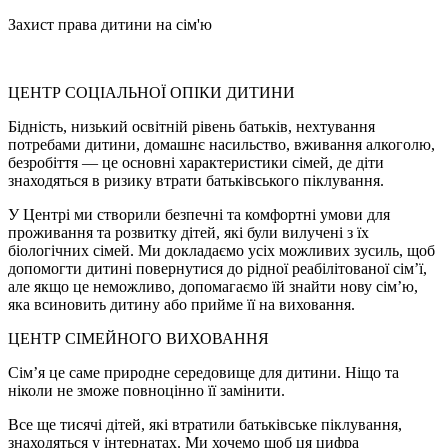
Захист права дитини на сім'ю
ЦЕНТР СОЦІАЛЬНОЇ ОПІКИ ДИТИНИ
Бідність, низький освітній рівень батьків, нехтування
потребами дитини, домашнє насильство, вживання алкоголю,
безробіття — це основні характеристики сімей, де діти
знаходяться в ризику втрати батьківського піклування.
У Центрі ми створили безпечні та комфортні умови для
проживання та розвитку дітей, які були вилучені з їх
біологічних сімей. Ми докладаємо усіх можливих зусиль, щоб
допомогти дитині повернутися до рідної реабілітованої сім’ї,
але якщо це неможливо, допомагаємо їй знайти нову сім’ю,
яка всиновить дитину або прийме її на виховання.
ЦЕНТР СІМЕЙНОГО ВИХОВАННЯ
Сім’я це саме природне середовище для дитини. Ніщо та
ніколи не зможе повноцінно її замінити.
Все ще тисячі дітей, які втратили батьківське піклування,
знаходяться у інтернатах. Ми хочемо щоб ця цифра