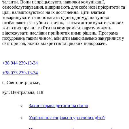
таланти. Вони напрацьовують навички комунікації,
самообслуговування, відкривають для себе нові пріоритети та
цілі, налаштовуються на їх досягнення. Діти вчаться
товаришувати та допомагати один одному, поступово
позбавляються згубних звичок, вчаться дотримуватись нових
життєвих правил та йти на компроміси, одразу можуть
відстежувати наслідки прийнятих ними рішень. Програма
побудована таким чином, аби діти максимально занурилися у
світ пригод, нових відкриттів та цікавих подорожей.
+38
044
239-13-34
+38
073
239-13-34
с. Святопетрівське,
вул. Центральна, 118
Захист права дитини на сім’ю
Укріплення соціально уразливих дітей