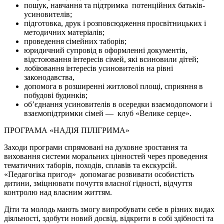
пошук, навчання та підтримка потенційних батьків-
усиновителів;
підготовка, друк і розповсюдження просвітницьких і
методичних матеріалів;
проведення сімейних таборів;
юридичний супровід в оформленні документів,
відстоювання інтересів сімей, які всиновили дітей;
лобіювання інтересів усиновителів на рівні
законодавства,
допомога в розширенні житлової площі, сприяння в
побудові будинків;
об’єднання усиновителів в осередки взаємодопомоги і
взаємопідтримки сімей — клуб «Велике серце».
ПРОГРАМА «НАДІЯ ПІЛІГРИМА»
Заходи програми спрямовані на духовне зростання та
виховання системи моральних цінностей через проведення
тематичних таборів, походів, сплавів та екскурсій.
«Педагогіка пригод» допомагає розвивати особистість
дитини, зміцнювати почуття власної гідності, відчуття
контролю над власним життям.
Діти та молодь мають змогу випробувати себе в різних видах
діяльності, здобути новий досвід, відкрити в собі здібності та