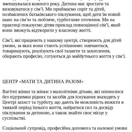
зменшувалася кожного року. Дитина має зростати та
виховуватися у сім’ї. Ми приймаємо сиріт та дітей,
позбавлених батьківського піклування, щоб дати їм новий
шанс на сім’ю та любляче, турботливе оточення. Ми на
практиці показуємо дітям приклад повноцінної сім’ї, який
вони зможуть відтворити у власному житті.
Сім’ї, які працюють у нашому центрі, створюють для дітей
умови, за яких вони стають успішними: навчаються,
товаришують, реалізують свої таланти та захоплення,
обирають професію, готуються до майбутнього життя у сім’ї.
ЦЕНТР «МАТИ ТА ДИТИНА РАЗОМ»
Вагітні жінки та жінки з малолітніми дітьми, які опинилися
без підтримки рідних та засобів для існування знаходять у
Центрі захист та турботу, що дають їм можливість вижити в
тяжкий період їхнього життя, набратися сил та досвіду
піклування за дитиною, а також знайти своє місце у
суспільстві.
Соціальний супровід, професійна допомога та належні умови