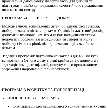
проживання дають змогу зберегти маму для дитини та
підготувати сім’ю до подальшого самостійного проживання
поза межами центру.
ПРОГРАМА «ПОСЛИ ОТЧОГО ДОМУ»
Молодь з числа всиновлених дітей, об’єднала свої зусилля,
щоб допомагати дітям-сиротам в Україні. Їх життєвий досвід
допомагає всиновленим дітям та батькам-усиновителям
подолати проблеми взаємовідносин та створити міцну
люблячу сім’ю на рівні: діти допомагають дітям, а батьки-
батькам.
Завдання програми: підтримка контактів з дітьми, які були
всиновлені з Отчого Дому в різні країни світу; допомога в
адаптації, самоідентифікації, пошуку свого прикликання;
збереження національної приналежності.
ПРОГРАМА З РОЗВИТКУ ТА ПОПУЛЯРИЗАЦІ
УСИНОВЛЕННЯ «НОВА СІМ’Я»
популяризація ідеї національного всиновлення в Україні;