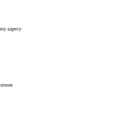
нну адресу
млення