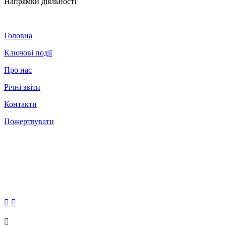
Напрямки діяльності
Головна
Ключові події
Про нас
Річні звіти
Контакти
Пожертвувати


