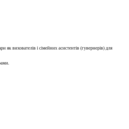
ри як вихователів і сімейних асистентів (гувернерів) для
рами.